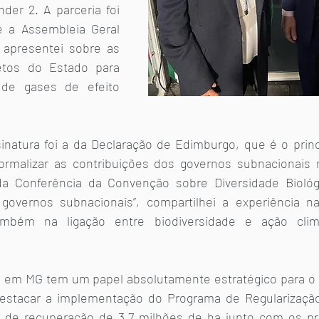
der 2. A parceria foi 
e a Assembleia Geral 
apresentei sobre as 
etos do Estado para 
de gases de efeito 
inatura foi a da Declaração de Edimburgo, que é o prin
ormalizar as contribuições dos governos subnacionais 
da Conferência da Convenção sobre Diversidade Biológi
governos subnacionais”, compartilhei a experiência na
mbém na ligação entre biodiversidade e ação climá
ra em MG tem um papel absolutamente estratégico para o
 destacar a implementação do Programa de Regularização
 de recuperação de 3,7 milhões de ha junto com os prod