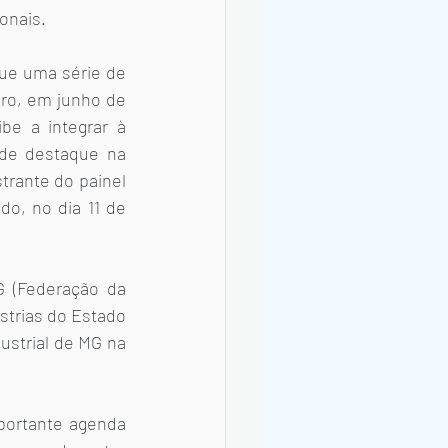
onais. 
e uma série de 
ro, em junho de 
e a integrar à 
de destaque na 
rante do painel 
o, no dia 11 de 
(Federação da 
strias do Estado 
strial de MG na 
ortante agenda 