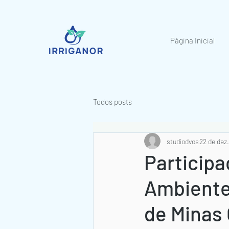
Página Inicial
Todos posts
studiodvos
22 de dez
Participa
Ambiente
de Minas 