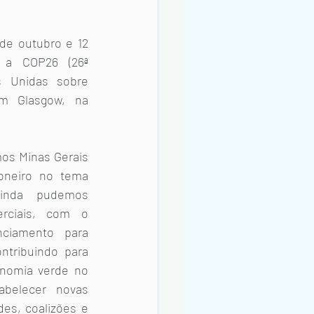
de outubro e 12 
a COP26 (26ª 
 Unidas sobre 
m Glasgow, na 
os Minas Gerais 
neiro no tema 
inda pudemos 
erciais, com o 
nciamento para 
ntribuindo para 
nomia verde no 
belecer novas 
es, coalizões e 