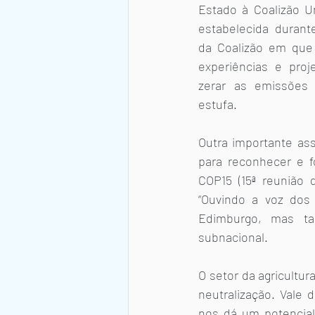
Estado à Coalizão Un
estabelecida durant
da Coalizão em que 
experiências e proj
zerar as emissões 
estufa. 
Outra importante ass
para reconhecer e f
COP15 (15ª reunião 
“Ouvindo a voz dos 
Edimburgo, mas ta
subnacional.
O setor da agricultu
neutralização. Vale
nos dá um potencial