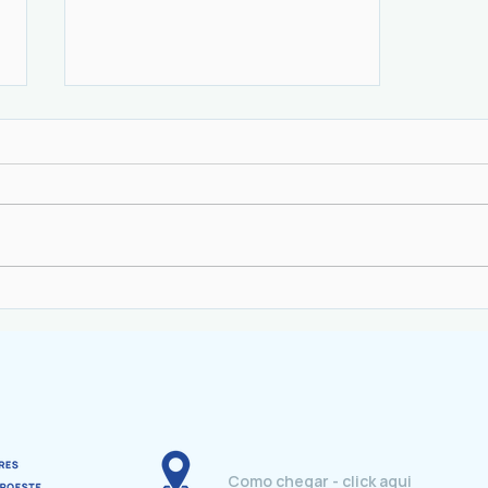
Projeto Produtores de Água,
Ação que MUDA - 2025
Como chegar - click aqui