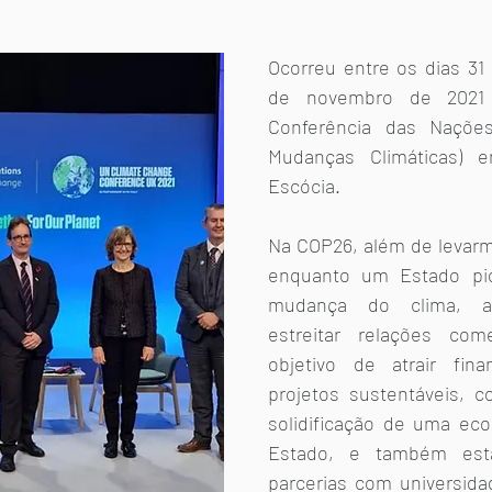
Ocorreu entre os dias 31 
de novembro de 2021 
Conferência das Nações
Mudanças Climáticas) e
Escócia.
Na COP26, além de levarm
enquanto um Estado pio
mudança do clima, a
estreitar relações com
objetivo de atrair fina
projetos sustentáveis, co
solidificação de uma eco
Estado, e também esta
parcerias com universidad