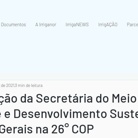
Documentos
A Irriganor
IrrigaNEWS
IrrigAÇÃO
Parce
. de 2021
3 min de leitura
ção da Secretária do Meio
 e Desenvolvimento Sust
Gerais na 26° COP