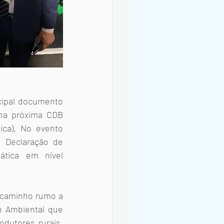
cipal documento 
na próxima CDB 
ca). No evento 
 Declaração de 
tica em nível 
 caminho rumo a 
 Ambiental que 
utores rurais. 