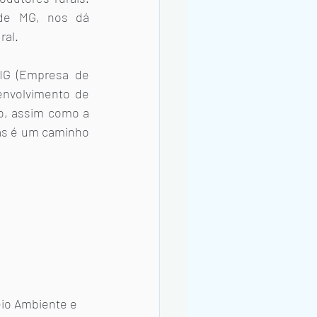
de MG, nos dá 
al. 
G (Empresa de 
nvolvimento de 
o, assim como a 
as é um caminho 
eio Ambiente e 