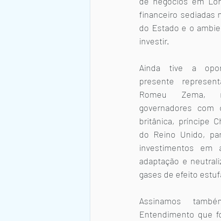
de negócios em Lon
financeiro sediadas 
do Estado e o ambie
investir. 
Ainda tive a opor
presente represen
Romeu Zema, n
governadores com o
britânica, príncipe C
do Reino Unido, para
investimentos em a
adaptação e neutral
gases de efeito estuf
Assinamos tamb
Entendimento que fo