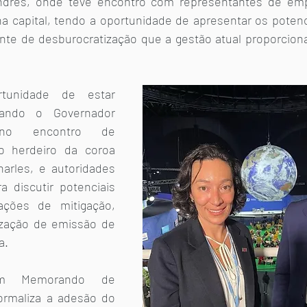
dres, onde teve encontro com representantes de emp
na capital, tendo a oportunidade de apresentar os potenc
nte de desburocratização que a gestão atual proporcion
tunidade de estar 
tando o Governador 
o encontro de 
 herdeiro da coroa 
harles, e autoridades 
 discutir potenciais 
ções de mitigação, 
ização de emissão de 
a. 
ém Memorando de 
rmaliza a adesão do 