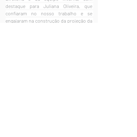
destaque para Juliana Oliveira, que 
confiaram no nosso trabalho e se 
engajaram na construção da projeção da 
Irriganor 2023. Destacamos também o 
papel do Sebrae, tanto na identificação 
da necessidade de estruturação da 
Irriganor para o desenvolvimento da 
região quanto na participação ativa na 
construção do Planejamento Estratégico 
e das ações para implementá-lo: Marcos 
Alves, Jessica Viana Gonçalves e Fabiana 
Santos Vilela.
Desejamos sucesso à Irriganor e a seus 
associados nessa intensa jornada que 
está apenas começando!
Camila Mourad e Uriel Rotta