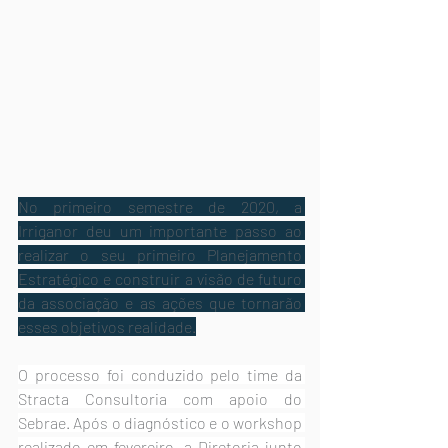
No primeiro semestre de 2020, a 
Irriganor deu um importante passo ao 
realizar o seu primeiro Planejamento 
Estratégico e construir a visão de futuro 
da associação e as ações que tornarão 
esses objetivos realidade.
O processo foi conduzido pelo time da 
Stracta Consultoria com apoio do 
Sebrae. Após o diagnóstico e o workshop 
realizado em fevereiro, a Diretoria junto 