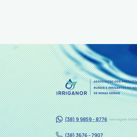
(38) 9 9859 - 8776
mensagem direta
(38) 3676 - 7907