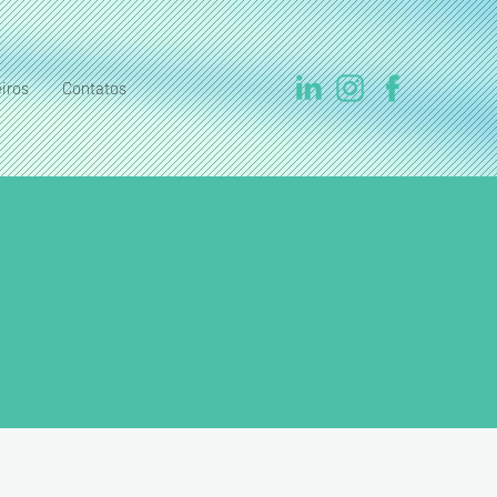
iros
Contatos