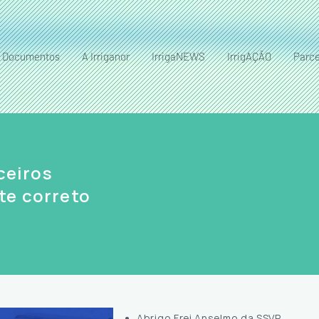
Documentos
A Irriganor
IrrigaNEWS
IrrigAÇÃO
Parce
ceiros
te correto
Abrigo Frei Anselmo da SSVP